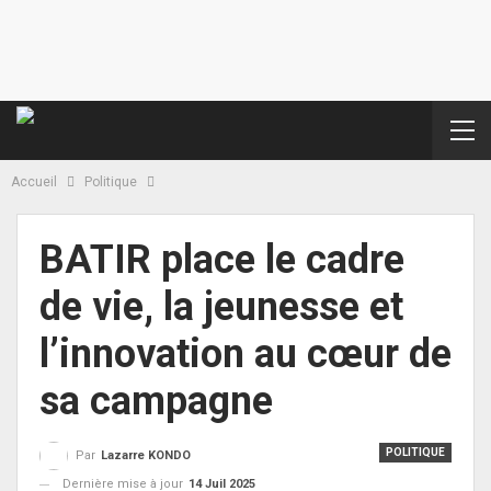
Accueil
Politique
BATIR place le cadre
de vie, la jeunesse et
l’innovation au cœur de
sa campagne
POLITIQUE
Par
Lazarre KONDO
Dernière mise à jour
14 Juil 2025