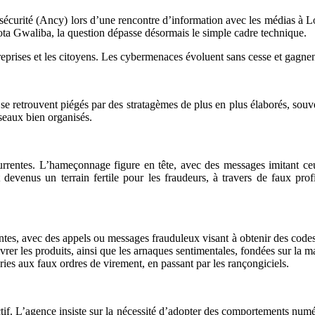
sécurité (Ancy) lors d’une rencontre d’information avec les médias à Lom
ota Gwaliba, la question dépasse désormais le simple cadre technique.
eprises et les citoyens. Les cybermenaces évoluent sans cesse et gagnent e
se retrouvent piégés par des stratagèmes de plus en plus élaborés, souve
éseaux bien organisés.
écurrentes. L’hameçonnage figure en tête, avec des messages imitant c
devenus un terrain fertile pour les fraudeurs, à travers de faux prof
es, avec des appels ou messages frauduleux visant à obtenir des codes s
vrer les produits, ainsi que les arnaques sentimentales, fondées sur la ma
ries aux faux ordres de virement, en passant par les rançongiciels.
if. L’agence insiste sur la nécessité d’adopter des comportements numé