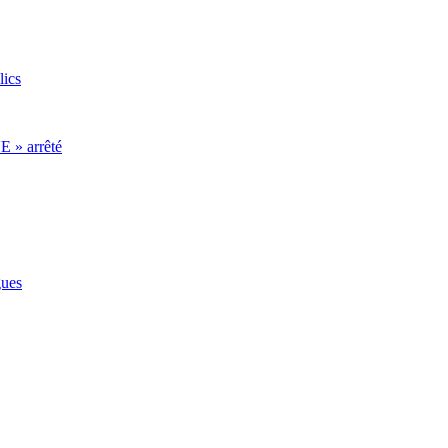
lics
E » arrêté
gues