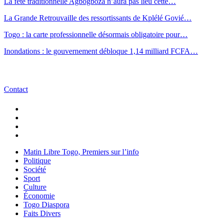
La fête traditionnelle Agbogboza n’aura pas lieu cette…
La Grande Retrouvaille des ressortissants de Kplélé Govié…
Togo : la carte professionnelle désormais obligatoire pour…
Inondations : le gouvernement débloque 1,14 milliard FCFA…
Contact
Matin Libre Togo, Premiers sur l’info
Politique
Société
Sport
Culture
Économie
Togo Diaspora
Faits Divers