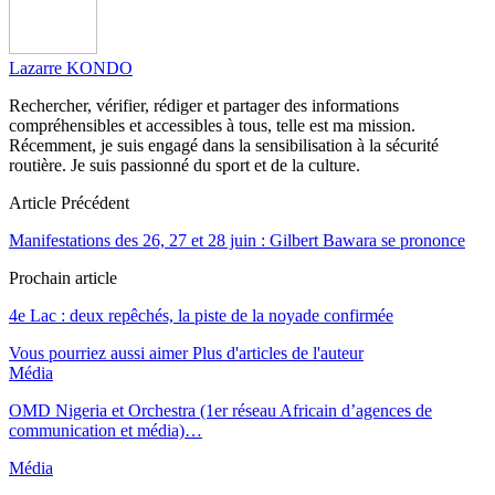
Lazarre KONDO
Rechercher, vérifier, rédiger et partager des informations
compréhensibles et accessibles à tous, telle est ma mission.
Récemment, je suis engagé dans la sensibilisation à la sécurité
routière. Je suis passionné du sport et de la culture.
Article Précédent
Manifestations des 26, 27 et 28 juin : Gilbert Bawara se prononce
Prochain article
4e Lac : deux repêchés, la piste de la noyade confirmée
Vous pourriez aussi aimer
Plus d'articles de l'auteur
Média
OMD Nigeria et Orchestra (1er réseau Africain d’agences de
communication et média)…
Média