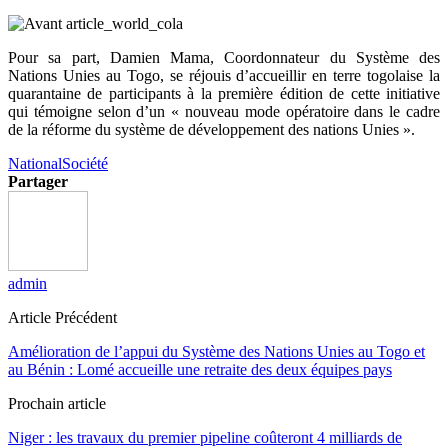
Pour sa part, Damien Mama, Coordonnateur du Système des
Nations Unies au Togo, se réjouis d’accueillir en terre togolaise la
quarantaine de participants à la première édition de cette initiative
qui témoigne selon d’un « nouveau mode opératoire dans le cadre
de la réforme du système de développement des nations Unies ».
National
Société
Partager
admin
Article Précédent
Amélioration de l’appui du Système des Nations Unies au Togo et
au Bénin : Lomé accueille une retraite des deux équipes pays
Prochain article
Niger : les travaux du premier pipeline coûteront 4 milliards de