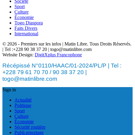
Société
Sport
Culture
Économie
Togo Diaspora
Faits Divers
International
© 2026 - Premiers sur les infos | Matin Libre. Tous Droits Réservés.
| Tel :+228 90 38 37 20 | togo@matinlibre.com
Website Design:
DigitXplus Francophone
Récépissé N°0110/HAAC/01-2024/PL/P | Tel :
+228 79 61 70 70 / 90 38 37 20 |
togo@matinlibre.com
Sign in
Actualité
Politique
Sport
Culture
Économie
Sécurité routière
Publi-reportage