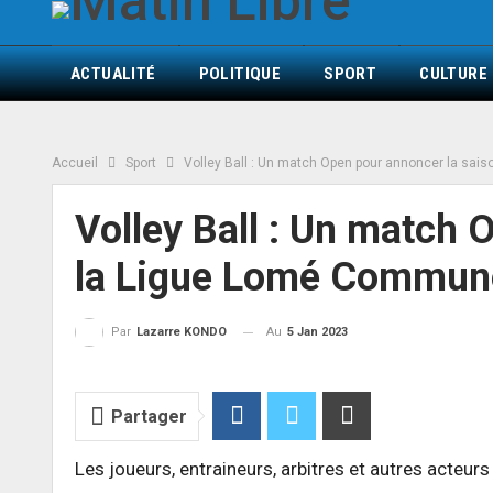
ACTUALITÉ
POLITIQUE
SPORT
CULTURE
Accueil
Sport
Volley Ball : Un match Open pour annoncer la sai
Volley Ball : Un match 
la Ligue Lomé Commune
Au
5 Jan 2023
Par
Lazarre KONDO
Partager
Les joueurs, entraineurs, arbitres et autres acteu