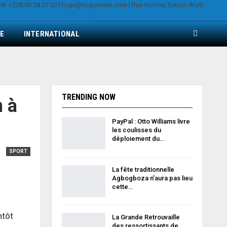
E
INTERNATIONAL
TRENDING NOW
n à
PayPal : Otto Williams livre
les coulisses du
déploiement du…
SPORT
La fête traditionnelle
Agbogboza n’aura pas lieu
cette…
ntôt
La Grande Retrouvaille
des ressortissants de