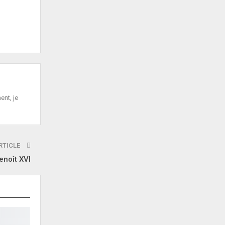
ent, je
RTICLE
noît XVI