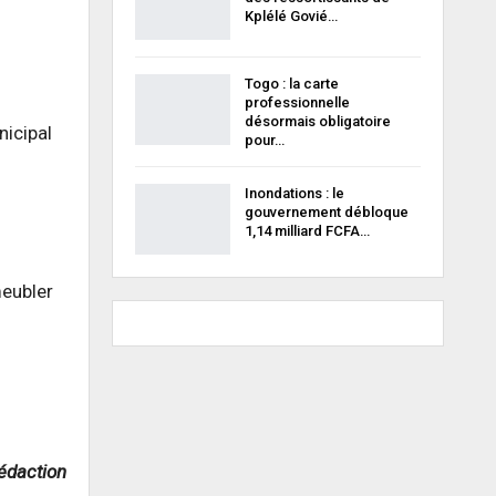
Kplélé Govié…
Togo : la carte
professionnelle
désormais obligatoire
nicipal
pour…
Inondations : le
gouvernement débloque
1,14 milliard FCFA…
eubler
édaction