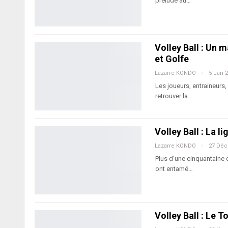
prélude au…
Volley Ball : Un
et Golfe
Lazarre KONDO
5 Jan 
Les joueurs, entraineurs,
retrouver la…
Volley Ball : La l
Lazarre KONDO
27 Déc
Plus d'une cinquantaine 
ont entamé…
Volley Ball : Le