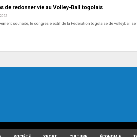
mps de redonner vie au Volley-Ball togolais
 2022
ment souhaité, le congrès électif de la Fédération togolaise de volleyball se 
E
SOCIÉTÉ
SPORT
CULTURE
ÉCONOMIE
T