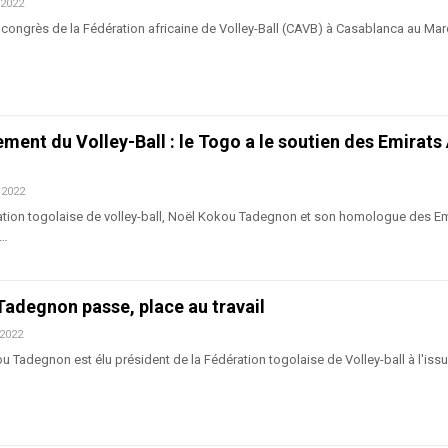
 2022
congrès de la Fédération africaine de Volley-Ball (CAVB) à Casablanca au Maro
ment du Volley-Ball : le Togo a le soutien des Emirats
 2022
ation togolaise de volley-ball, Noël Kokou Tadegnon et son homologue des Em
i…
 Tadegnon passe, place au travail
 2022
u Tadegnon est élu président de la Fédération togolaise de Volley-ball à l'iss