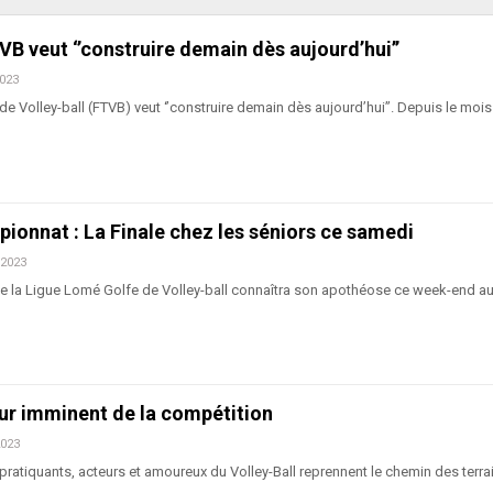
TVB veut ‘’construire demain dès aujourd’hui’’
2023
e Volley-ball (FTVB) veut ‘’construire demain dès aujourd’hui’’. Depuis le mois 
ionnat : La Finale chez les séniors ce samedi
 2023
e la Ligue Lomé Golfe de Volley-ball connaîtra son apothéose ce week-end au
our imminent de la compétition
2023
 pratiquants, acteurs et amoureux du Volley-Ball reprennent le chemin des terra