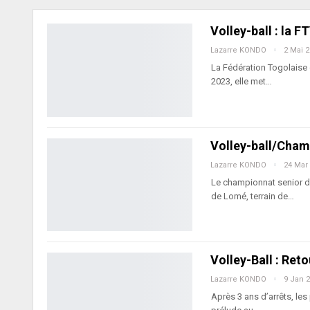
Volley-ball : la F
Lazarre KONDO
2 Mai 
La Fédération Togolaise d
2023, elle met…
Volley-ball/Champ
Lazarre KONDO
24 Mar
Le championnat senior d
de Lomé, terrain de…
Volley-Ball : Ret
Lazarre KONDO
9 Jan 
Après 3 ans d’arrêts, les