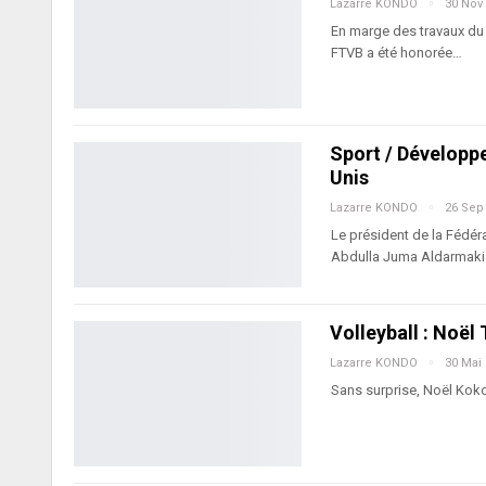
Lazarre KONDO
30 Nov
En marge des travaux du 
FTVB a été honorée…
Sport / Développe
Unis
Lazarre KONDO
26 Sep
Le président de la Fédér
Abdulla Juma Aldarmak
Volleyball : Noël
Lazarre KONDO
30 Mai
Sans surprise, Noël Koko