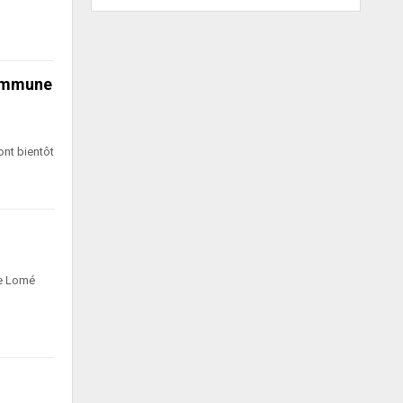
Commune
ont bientôt
de Lomé