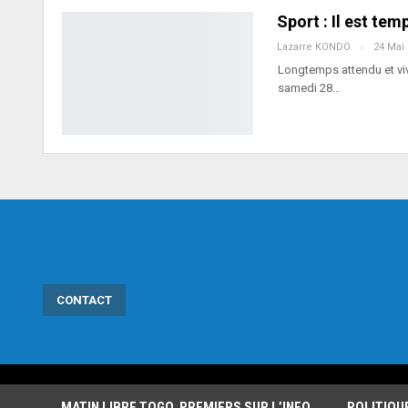
Sport : Il est te
Lazarre KONDO
24 Mai
Longtemps attendu et vive
samedi 28…
CONTACT
MATIN LIBRE TOGO, PREMIERS SUR L’INFO
POLITIQU