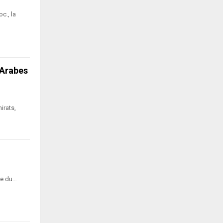
c., la
 Arabes
irats,
ue du…