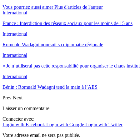
Vous pourriez aussi aimer
Plus d'articles de l'auteur
International
France : Interdiction des réseaux sociaux pour les moins de 15 ans
International
Romuald Wadagni poursuit sa diplomatie régionale
International
« Je n’utiliserai pas cette responsabilité pour organiser le chaos instit
International
Bénin : Romuald Wadagni tend la main à l’AES
Prev
Next
Laisser un commentaire
Connecter avec:
Login with Facebook
Login with Google
Login with Twitter
Votre adresse email ne sera pas publiée.