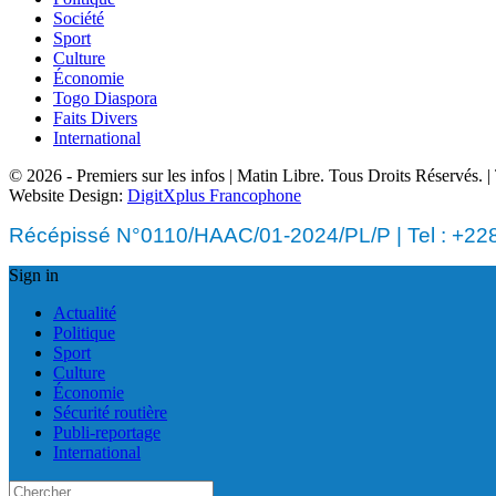
Société
Sport
Culture
Économie
Togo Diaspora
Faits Divers
International
© 2026 - Premiers sur les infos | Matin Libre. Tous Droits Réservés.
Website Design:
DigitXplus Francophone
Récépissé N°0110/HAAC/01-2024/PL/P | Tel : +228 
Sign in
Actualité
Politique
Sport
Culture
Économie
Sécurité routière
Publi-reportage
International