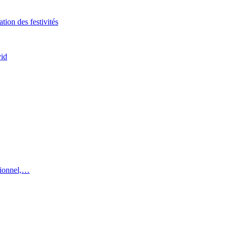
tion des festivités
vid
utionnel,…