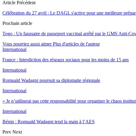
Article Précédent
Célébration du 27 avril : Le DAGL s'active pour une meilleure prépara
Prochain article
Togo : Un faussaire de passeport vaccinal arrêté par le GMS Anti-Co
Vous pourriez aussi aimer
Plus d'articles de l'auteur
International
France : Interdiction des réseaux sociaux pour les moins de 15 ans
International
Romuald Wadagni poursuit sa diplomatie régionale
International
« Je n’utiliserai pas cette responsabilité pour organiser le chaos instit
International
Bénin : Romuald Wadagni tend la main à l’AES
Prev
Next