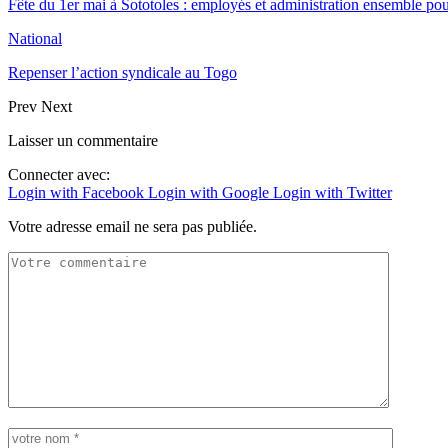
Fête du 1er mai à Sototoles : employés et administration ensemble p
National
Repenser l’action syndicale au Togo
Prev
Next
Laisser un commentaire
Connecter avec:
Login with Facebook
Login with Google
Login with Twitter
Votre adresse email ne sera pas publiée.