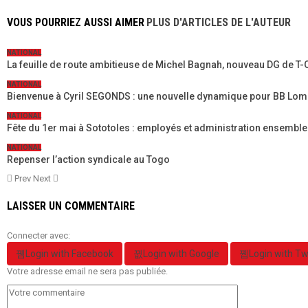
VOUS POURRIEZ AUSSI AIMER
PLUS D'ARTICLES DE L'AUTEUR
NATIONAL
La feuille de route ambitieuse de Michel Bagnah, nouveau DG de T-O
NATIONAL
Bienvenue à Cyril SEGONDS : une nouvelle dynamique pour BB Lom
NATIONAL
Fête du 1er mai à Sototoles : employés et administration ensembl
NATIONAL
Repenser l’action syndicale au Togo
Prev
Next
LAISSER UN COMMENTAIRE
Connecter avec:
Login with Facebook
Login with Google
Login with Tw
Votre adresse email ne sera pas publiée.