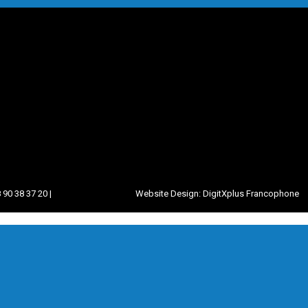
 90 38 37 20 |
Website Design:
DigitXplus Francophone