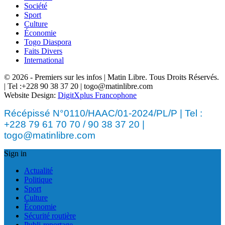
Société
Sport
Culture
Économie
Togo Diaspora
Faits Divers
International
© 2026 - Premiers sur les infos | Matin Libre. Tous Droits Réservés.
| Tel :+228 90 38 37 20 | togo@matinlibre.com
Website Design:
DigitXplus Francophone
Récépissé N°0110/HAAC/01-2024/PL/P | Tel :
+228 79 61 70 70 / 90 38 37 20 |
togo@matinlibre.com
Sign in
Actualité
Politique
Sport
Culture
Économie
Sécurité routière
Publi-reportage