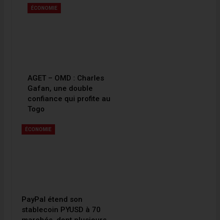
ÉCONOMIE
AGET – OMD : Charles
Gafan, une double
confiance qui profite au
Togo
ÉCONOMIE
PayPal étend son
stablecoin PYUSD à 70
marchés, dont plusieurs