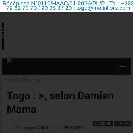
Récépissé N°0110/HAAC/01-2024/PL/P | Tel : +22
79 61 70 70 / 90 38 37 20 | togo@matinlibre.com
Accueil
Économie
Togo : >, selon Damien
Mama
ÉCONOMIE
NATIONAL
Au
30 Oct 2019
Par
Lazarre KONDO