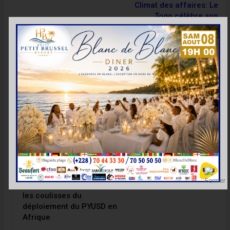
Climat des affaires: Le
Togo célèbre son
classement inédit dans le
rapport Doing Business
2020
VOUS POURRIEZ AUSSI AIMER
Tout Le Texte
ÉCONOMIE
PayPal : Otto Williams livre
les coulisses du
déploiement du PYUSD en
Afrique