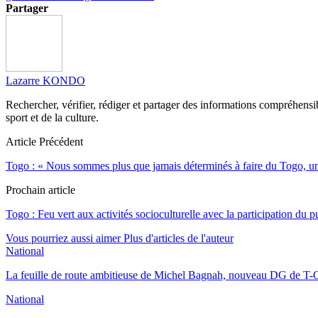
Partager
Lazarre KONDO
Rechercher, vérifier, rédiger et partager des informations compréhensibl
sport et de la culture.
Article Précédent
Togo : « Nous sommes plus que jamais déterminés à faire du Togo, une 
Prochain article
Togo : Feu vert aux activités socioculturelle avec la participation du p
Vous pourriez aussi aimer
Plus d'articles de l'auteur
National
La feuille de route ambitieuse de Michel Bagnah, nouveau DG de T-O
National