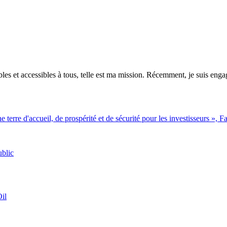
es et accessibles à tous, telle est ma mission. Récemment, je suis engagé
terre d'accueil, de prospérité et de sécurité pour les investisseurs »,
ublic
il