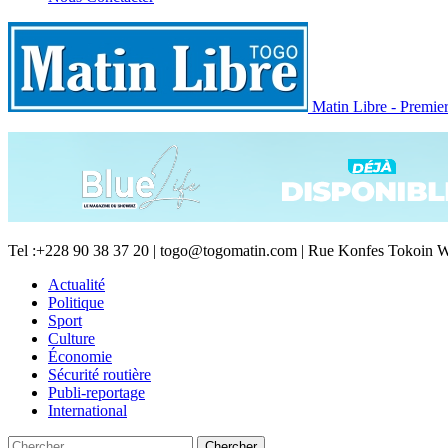
Matin Libre - Premiers
Tel :+228 90 38 37 20 | togo@togomatin.com | Rue Konfes Tokoin W
Actualité
Politique
Sport
Culture
Économie
Sécurité routière
Publi-reportage
International