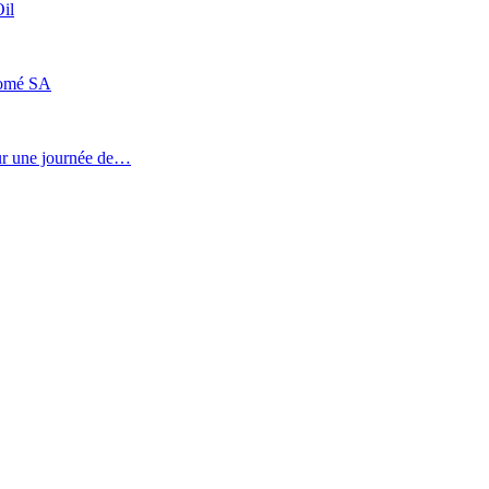
il
Lomé SA
our une journée de…