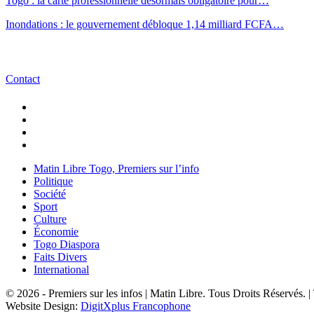
Togo : la carte professionnelle désormais obligatoire pour…
Inondations : le gouvernement débloque 1,14 milliard FCFA…
Contact
Matin Libre Togo, Premiers sur l’info
Politique
Société
Sport
Culture
Économie
Togo Diaspora
Faits Divers
International
© 2026 - Premiers sur les infos | Matin Libre. Tous Droits Réservés.
Website Design:
DigitXplus Francophone