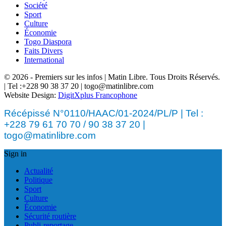
Société
Sport
Culture
Économie
Togo Diaspora
Faits Divers
International
© 2026 - Premiers sur les infos | Matin Libre. Tous Droits Réservés.
| Tel :+228 90 38 37 20 | togo@matinlibre.com
Website Design:
DigitXplus Francophone
Récépissé N°0110/HAAC/01-2024/PL/P | Tel :
+228 79 61 70 70 / 90 38 37 20 |
togo@matinlibre.com
Sign in
Actualité
Politique
Sport
Culture
Économie
Sécurité routière
Publi-reportage