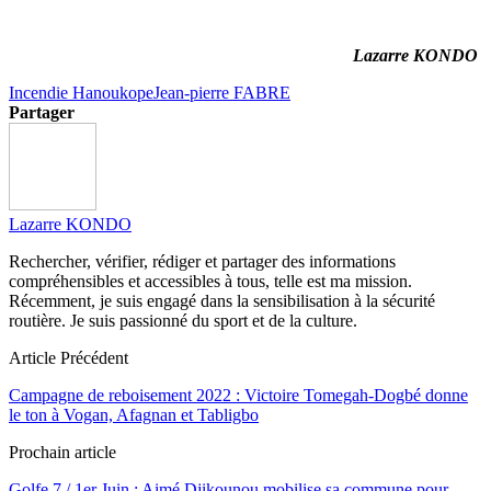
Lazarre KONDO
Incendie Hanoukope
Jean-pierre FABRE
Partager
Lazarre KONDO
Rechercher, vérifier, rédiger et partager des informations
compréhensibles et accessibles à tous, telle est ma mission.
Récemment, je suis engagé dans la sensibilisation à la sécurité
routière. Je suis passionné du sport et de la culture.
Article Précédent
Campagne de reboisement 2022 : Victoire Tomegah-Dogbé donne
le ton à Vogan, Afagnan et Tabligbo
Prochain article
Golfe 7 / 1er Juin : Aimé Djikounou mobilise sa commune pour