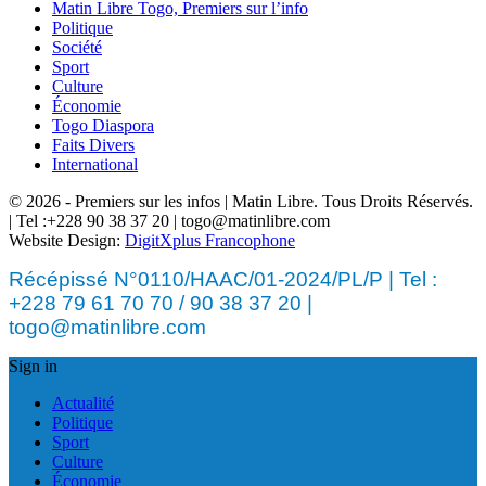
Matin Libre Togo, Premiers sur l’info
Politique
Société
Sport
Culture
Économie
Togo Diaspora
Faits Divers
International
© 2026 - Premiers sur les infos | Matin Libre. Tous Droits Réservés.
| Tel :+228 90 38 37 20 | togo@matinlibre.com
Website Design:
DigitXplus Francophone
Récépissé N°0110/HAAC/01-2024/PL/P | Tel :
+228 79 61 70 70 / 90 38 37 20 |
togo@matinlibre.com
Sign in
Actualité
Politique
Sport
Culture
Économie