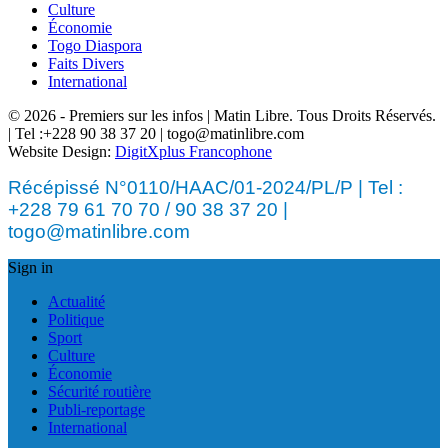
Culture
Économie
Togo Diaspora
Faits Divers
International
© 2026 - Premiers sur les infos | Matin Libre. Tous Droits Réservés.
| Tel :+228 90 38 37 20 | togo@matinlibre.com
Website Design:
DigitXplus Francophone
Récépissé N°0110/HAAC/01-2024/PL/P | Tel :
+228 79 61 70 70 / 90 38 37 20 |
togo@matinlibre.com
Sign in
Actualité
Politique
Sport
Culture
Économie
Sécurité routière
Publi-reportage
International