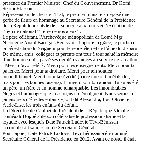
présence du Premier Ministre, Chef du Gouvernement, Dr Komi
Selom Klassou.
Réprésenatant le chef de l’Etat, le premier ministre a déposé une
gerbe de fleurs en hommage au Secrétaire Général de la Présidence
de la République suivie de la sonnerie aux morts et l’exécution de
l’hymne national ‘’Terre de nos aïeux’’.
Le père célébrant, l’Archevêque métropolitain de Lomé Mgr
Nicodème Anani Barrigah-Bénissan a imploré la grâce, le pardon et
la bénédiction du Seigneur pour le repos éternel de l’âme du disparu.
De même, amis, collègues et parents ont tour à tour salué la mémoire
d’un homme qui a passé ses dernières années au service de la nation.
«Merci d’avoir été là. Merci pour tes enseignements. Merci pour ta
patience. Merci pour ta droiture. Merci pour ton soutien
inconditionnel. Merci pour ta sévérité (parce que oui tu étais dur,
mais pour les bonnes raisons). Et merci pour ton amour. Tu auras été
un père, un frère et un homme remarquable. Les innombrables
éloges et hommages que tu as reçus en témoignent. Nous serons à
jamais fiers d’être tes enfants », ont dit Alexandra, Luc-Olivier et
Aude-Lise, les trois enfants du défunt.
La Directrice de Cabinet du Président de la République Victoire
Tomégah-Dogbé a de son côté salué le professionnalisme et la
loyauté avec lesquels Daté Patrick Ludovic Têvi-Bénissan
accomplissait sa mission de Secrétaire Général.
Pour rappel, Daté Patrick Ludovic Têvi-Bénissan a été nommé
Secrétaire Général de la Présidence en 2012. Avant ce poste, il était