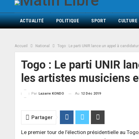
ACTUALITÉ
POLITIQUE
SPORT
CULTURE
Accueil
National
Togo : Le parti UNIR lance un appel à candidatu
Togo : Le parti UNIR la
les artistes musiciens e
Au
12 Déc 2019
Par
Lazarre KONDO
Partager
Le premier tour de l’élection présidentielle au Tog