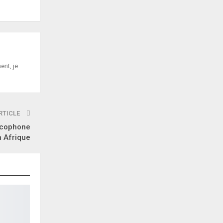
ent, je
RTICLE
ancophone
en Afrique