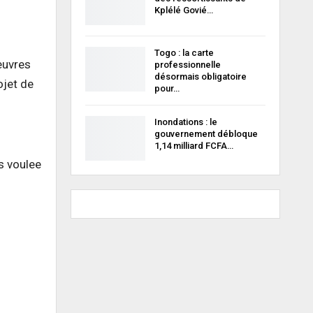
Kplélé Govié…
Togo : la carte
euvres
professionnelle
désormais obligatoire
ojet de
pour…
Inondations : le
gouvernement débloque
1,14 milliard FCFA…
s voulee