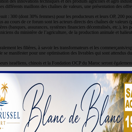
on des innovations techniques et des produits agricoles et agro industriel
s différents maillons des chaînes de valeurs, une présentation des offres
e suit : 300 (dont 30% femmes) pour les producteurs et leurs OP, 200 pou
dus au cours de ce forum sont les acteurs directs des chaînes de valeurs 
cières (banques, assurances, systèmes financiers décentralisés, etc.), les 
chniciens du ministère de l’agriculture, de la production animale et halie
alement les filières, à savoir les transformateurs et les commerçants/ex
 de se manifester pour une optimisation des livrables qui sont attendus d
seurs israéliens, chinois et la Fondation OCP du Maroc seront également 
 producteurs et leurs OP, 100 pour les entrepreneurs et opérateurs éco
 11ème édition sous le thème : << Les pôles de transformation agricole po
coles d’une valeur de 06 milliards de francs CFA.
D
Togo