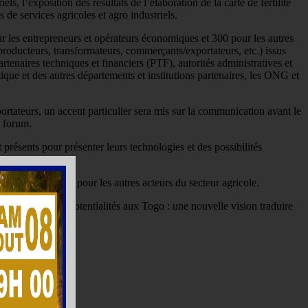
s, l’exposition des résultats de l’élaboration de la carte de fertilité
 de services agricoles et agro industriels.
r les entrepreneurs et opérateurs économiques et 300 pour les autres
(producteurs, transformateurs, commerçants/exportateurs, etc.) issus
partenaires techniques et financiers (PTF), autorités administratives et
utique et des autres départements et institutions partenaires, les ONG et
portateurs, un accent particulier sera mis sur la communication avant le
u forum.
présents pour présenter leurs technologies et des possibilités
nomiques et 200 pour les autres acteurs du secteur agricole.
ur valoriser les potentialités aux Togo : une nouvelle vision traduire