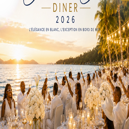
es et accessibles à tous, telle est ma mission. Récemment, je suis engagé
 en Afrique
 Togo