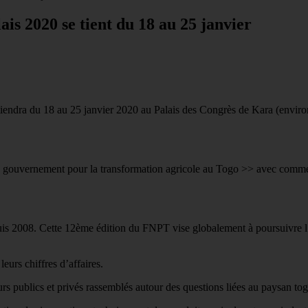
s 2020 se tient du 18 au 25 janvier
endra du 18 au 25 janvier 2020 au Palais des Congrès de Kara (enviro
ouvernement pour la transformation agricole au Togo >> avec comme lei
uis 2008. Cette 12ème édition du FNPT vise globalement à poursuivre l
eurs chiffres d’affaires.
rs publics et privés rassemblés autour des questions liées au paysan tog