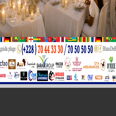
ys d’Afrique
il