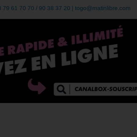
79 61 70 70 / 90 38 37 20 | togo@matinlibre.com