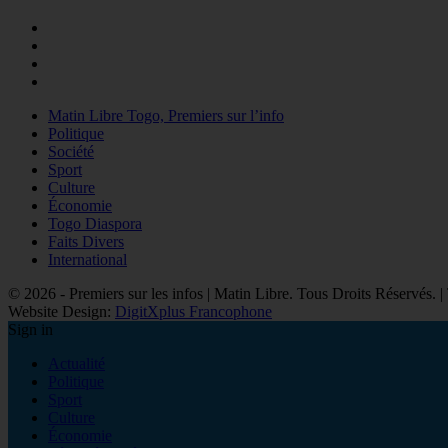
Matin Libre Togo, Premiers sur l’info
Politique
Société
Sport
Culture
Économie
Togo Diaspora
Faits Divers
International
© 2026 - Premiers sur les infos | Matin Libre. Tous Droits Réservés.
Website Design:
DigitXplus Francophone
Sign in
Actualité
Politique
Sport
Culture
Économie