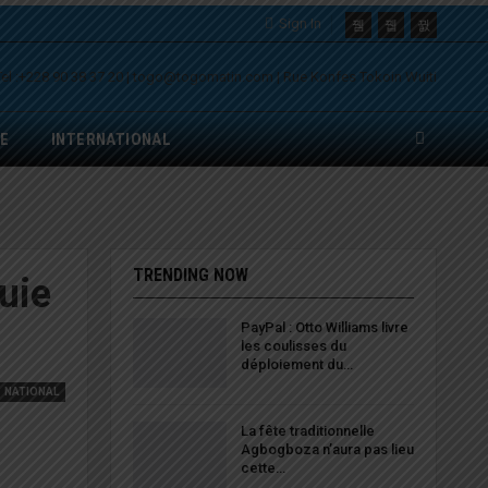
Sign In
E
INTERNATIONAL
TRENDING NOW
uie
PayPal : Otto Williams livre
les coulisses du
déploiement du…
NATIONAL
La fête traditionnelle
Agbogboza n’aura pas lieu
cette…