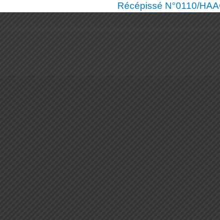
Récépissé N°0110/HAAC/