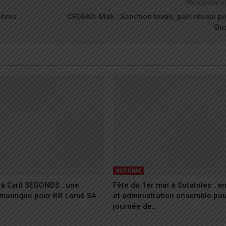
PROCHAIN A
hères
CEDEAO-Mali : Sanction levée, pari réussi p
Gn
NATIONAL
à Cyril SEGONDS : une
Fête du 1er mai à Sototoles : 
dynamique pour BB Lomé SA
et administration ensemble po
journée de…