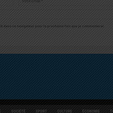
b dans ce navigateur pour la prochaine fois que je commenterai.
E
SOCIÉTÉ
SPORT
CULTURE
ÉCONOMIE
T