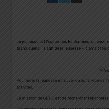
La jeunesse est l’espoir des lendemains, ou encore l
grand quand il s’agit de la jeunesse », clamait to
Pour aider la jeunesse à trouver de bons repères, 
activités.
La mission de GETO, est de rechercher l’épanouis
Elle entend pousser la jeunesse togolaise vers l’e