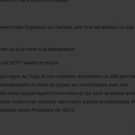
.
rement celle togolaise se cherche, une fois les études ou des
er ou à se livrer à la dépravation.
ce de GETO valent un trésor.
qui règne au Togo et son maintien demeurent un défi perma
veloppement et donc de la paix en concertation avec nos
té civile qui partagent notre vision et qui sont en phase ave
t nous voulons les soutenir dans leurs cursus académiques e
 » Semedo Alom, Président de GETO.