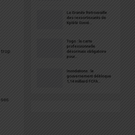
La Grande Retrouvaille
des ressortissants de
Kplélé Govié…
Togo : la carte
professionnelle
 trop
désormais obligatoire
pour…
Inondations : le
gouvernement débloque
1,14 milliard FCFA…
 ses