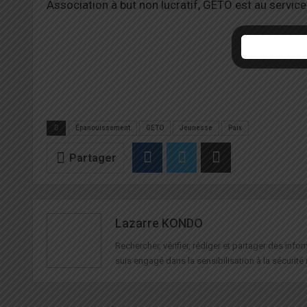
Association à but non lucratif, GETO est au service
Épanouissement
GETO
Jeunesse
Paix
Partager
Lazarre KONDO
Rechercher, vérifier, rédiger et partager des in
suis engagé dans la sensibilisation à la sécurité 