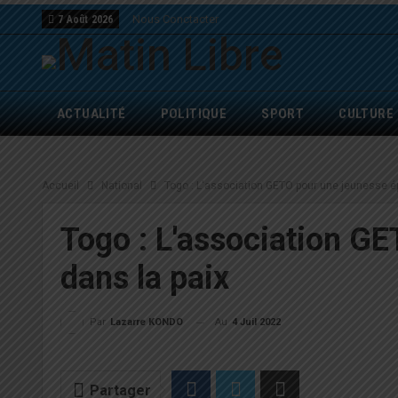
Nous Conctacter
7 Août 2026
ACTUALITÉ
POLITIQUE
SPORT
CULTURE
Accueil
National
Togo : L'association GETO pour une jeunesse é
Togo : L'association G
dans la paix
Au
4 Juil 2022
Par
Lazarre KONDO
Partager