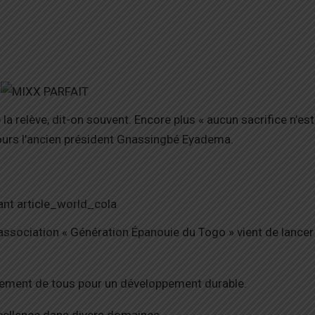
a relève, dit-on souvent. Encore plus « aucun sacrifice n’est
ujours l’ancien président Gnassingbé Eyadema.
l’association « Génération Épanouie du Togo » vient de lancer
sement de tous pour un développement durable.
xcellence dans divers domaines.