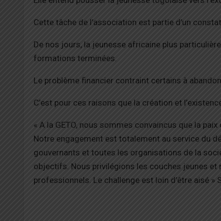
Cette tâche de l’association est partie d’un constat
De nos jours, la jeunesse africaine plus particuliè
formations terminées.
Le problème financier contraint certains à abandonn
C’est pour ces raisons que la création et l’existen
« A la GETO, nous sommes convaincus que la paix 
Notre engagement est totalement au service du dé
gouvernants et toutes les organisations de la socié
objectifs. Nous privilégions les couches jeunes e
professionnels. Le challenge est loin d’être aisé