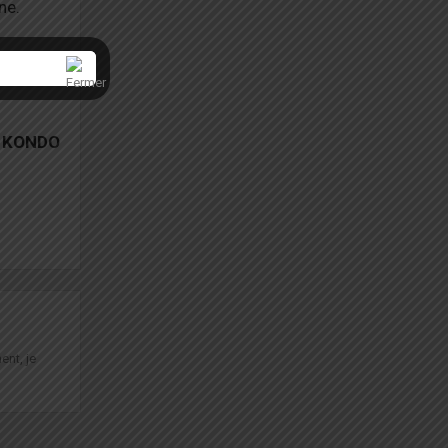
ne.
e KONDO
ent, je