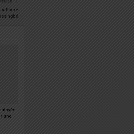
RTICLE
our Faure
assingbé
employés
ur une