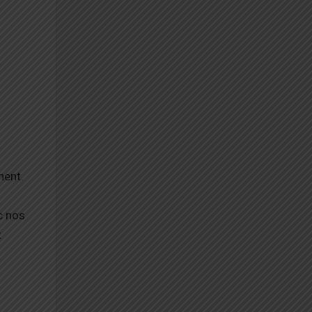
nent.
c nos
t