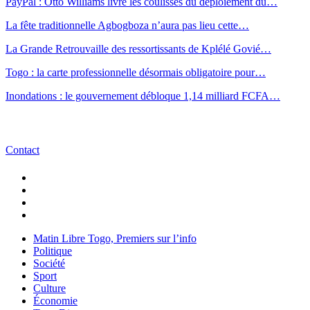
PayPal : Otto Williams livre les coulisses du déploiement du…
La fête traditionnelle Agbogboza n’aura pas lieu cette…
La Grande Retrouvaille des ressortissants de Kplélé Govié…
Togo : la carte professionnelle désormais obligatoire pour…
Inondations : le gouvernement débloque 1,14 milliard FCFA…
Contact
Matin Libre Togo, Premiers sur l’info
Politique
Société
Sport
Culture
Économie