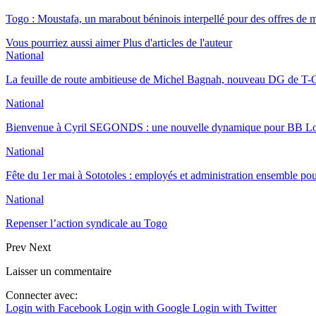
Togo : Moustafa, un marabout béninois interpellé pour des offres de m
Vous pourriez aussi aimer
Plus d'articles de l'auteur
National
La feuille de route ambitieuse de Michel Bagnah, nouveau DG de T-O
National
Bienvenue à Cyril SEGONDS : une nouvelle dynamique pour BB 
National
Fête du 1er mai à Sototoles : employés et administration ensemble p
National
Repenser l’action syndicale au Togo
Prev
Next
Laisser un commentaire
Connecter avec:
Login with Facebook
Login with Google
Login with Twitter