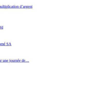
ultiplication d’argent
il
Lomé SA
our une journée de…