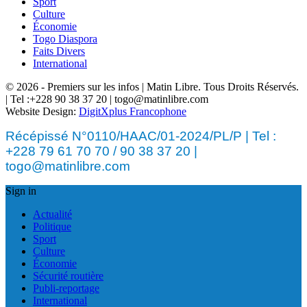
Sport
Culture
Économie
Togo Diaspora
Faits Divers
International
© 2026 - Premiers sur les infos | Matin Libre. Tous Droits Réservés.
| Tel :+228 90 38 37 20 | togo@matinlibre.com
Website Design:
DigitXplus Francophone
Récépissé N°0110/HAAC/01-2024/PL/P | Tel :
+228 79 61 70 70 / 90 38 37 20 |
togo@matinlibre.com
Sign in
Actualité
Politique
Sport
Culture
Économie
Sécurité routière
Publi-reportage
International