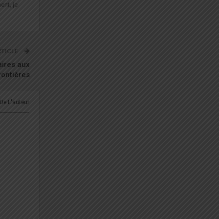
ent, je
RTICLE
aires aux
rontières
 De L'auteur