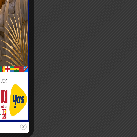
tusté du
 Togo.
 DRAVIE