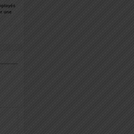
employés
ur une