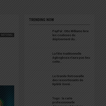
TRENDING NOW
PayPal : Otto Williams livre
les coulisses du
NATIONAL
déploiement du…
La fête traditionnelle
Agbogboza n’aura pas lieu
cette…
La Grande Retrouvaille
des ressortissants de
Kplélé Govié…
Togo : la carte
professionnelle