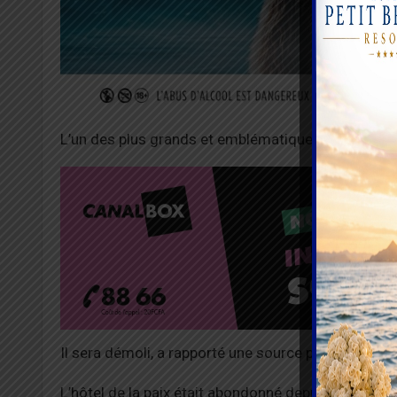
L’un des plus grands et emblématiques hôtels de L
Il sera démoli, a rapporté une source proche du g
L’hôtel de la paix était abondonné depuis vingt ans 