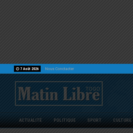
Nous Conctacter
7 Août 2026
ACTUALITÉ
POLITIQUE
SPORT
CULTURE