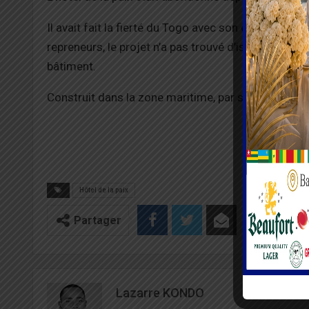
Il avait fait la fierté du Togo avec son ensemble h
repreneurs, le projet n’a pas trouvé d’issues favor
bâtiment.
Construit dans la zone maritime, par son emplaceme
Hôtel de la paix
Partager
Lazarre KONDO