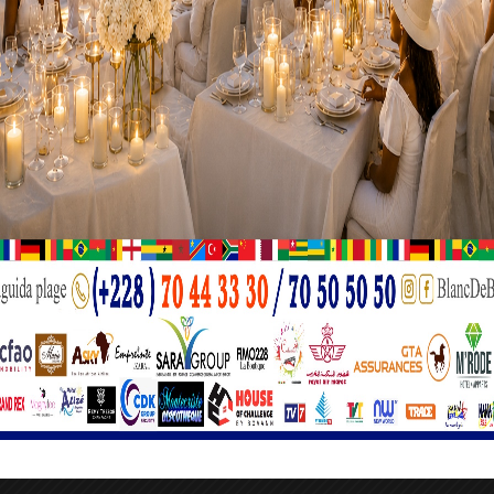
ôtelier, ses 7 étages et ses 216 chambres. À la recherche de
ables compte tenu d’une rénovation trop coûteuse et de la vé
nt géographique, l’hôtel était un site touristique réputé au
Aimée