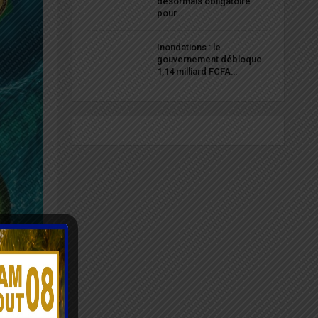
désormais obligatoire
pour…
Inondations : le
gouvernement débloque
1,14 milliard FCFA…