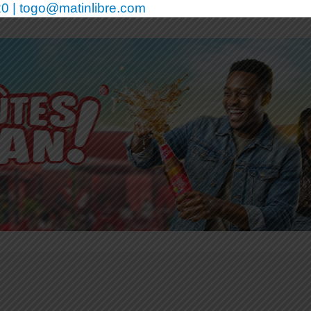
0 | togo@matinlibre.com