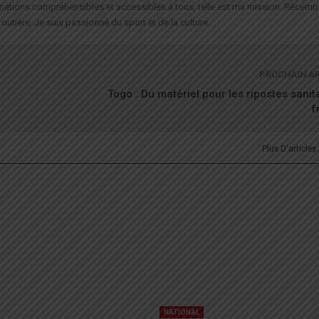
formations compréhensibles et accessibles à tous, telle est ma mission. Récemm
routière. Je suis passionné du sport et de la culture.
PROCHAIN A
Togo : Du matériel pour les ripostes sanit
f
Plus D'articles
NATIONAL