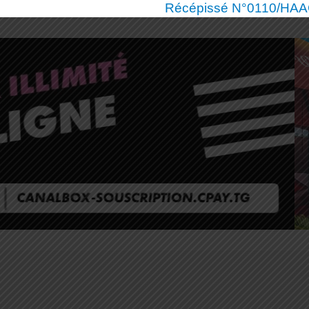
Récépissé N°0110/HAAC/