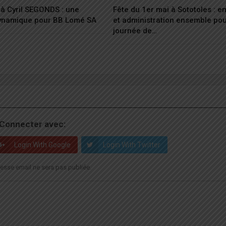
à Cyril SEGONDS : une
Fête du 1er mai à Sototoles : 
dynamique pour BB Lomé SA
et administration ensemble po
journée de…
Connecter avec:
Login With Google
Login With Twitter
esse email ne sera pas publiée.