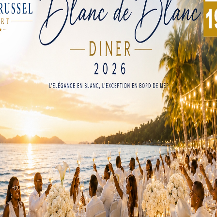
omé va connaître une destruction définitive.
ouvernement.
et coulait sous d’énormes dettes qu’il n’arrivait plus à remb