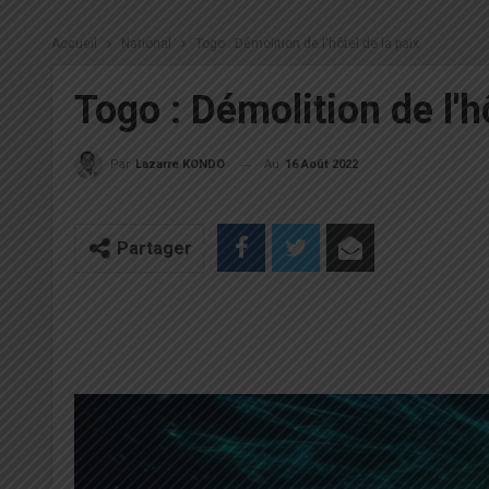
Accueil
National
Togo : Démolition de l'hôtel de la paix
Togo : Démolition de l'h
Au
16 Août 2022
Par
Lazarre KONDO
Partager