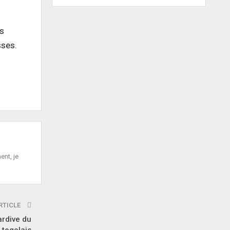
es
sses.
ent, je
RTICLE
rdive du