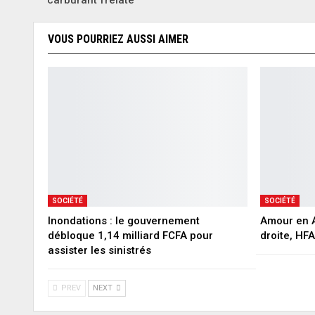
carburant frelaté
VOUS POURRIEZ AUSSI AIMER
SOCIÉTÉ
SOCIÉTÉ
Inondations : le gouvernement
Amour en A
débloque 1,14 milliard FCFA pour
droite, HF
assister les sinistrés
PREV
NEXT