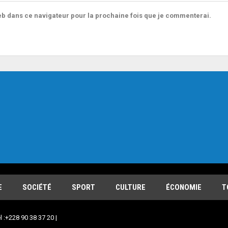
b dans ce navigateur pour la prochaine fois que je commenterai.
E
SOCIÉTÉ
SPORT
CULTURE
ÉCONOMIE
T
l :+228 90 38 37 20 |