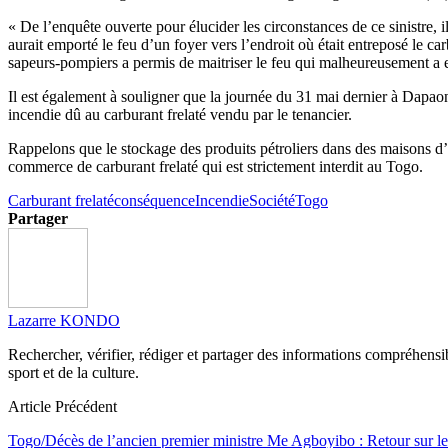
« De l’enquête ouverte pour élucider les circonstances de ce sinistre, il
aurait emporté le feu d’un foyer vers l’endroit où était entreposé le ca
sapeurs-pompiers a permis de maitriser le feu qui malheureusement a 
Il est également à souligner que la journée du 31 mai dernier à Dapaong
incendie dû au carburant frelaté vendu par le tenancier.
Rappelons que le stockage des produits pétroliers dans des maisons d’h
commerce de carburant frelaté qui est strictement interdit au Togo.
Carburant frelaté
conséquence
Incendie
Société
Togo
Partager
Lazarre KONDO
Rechercher, vérifier, rédiger et partager des informations compréhensibl
sport et de la culture.
Article Précédent
Togo/Décès de l’ancien premier ministre Me Agboyibo : Retour sur l