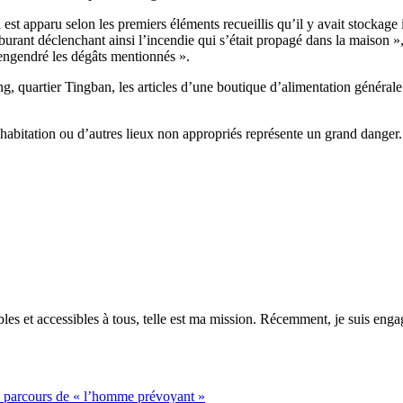
 est apparu selon les premiers éléments recueillis qu’il y avait stockage i
rburant déclenchant ainsi l’incendie qui s’était propagé dans la maison », 
engendré les dégâts mentionnés ».
, quartier Tingban, les articles d’une boutique d’alimentation générale s
abitation ou d’autres lieux non appropriés représente un grand danger. 
es et accessibles à tous, telle est ma mission. Récemment, je suis engagé
e parcours de « l’homme prévoyant »