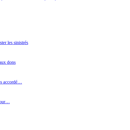
er les sinistrés
 aux dons
ines accordé…
pour…