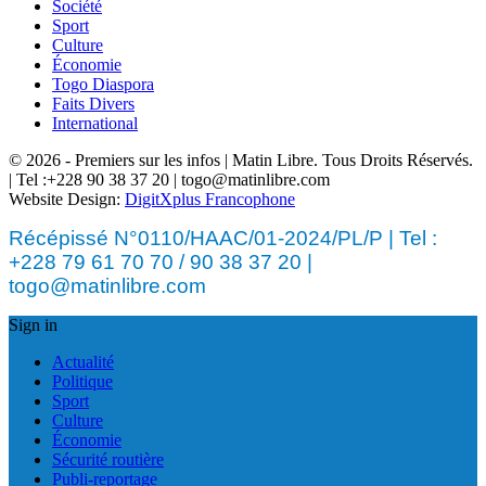
Société
Sport
Culture
Économie
Togo Diaspora
Faits Divers
International
© 2026 - Premiers sur les infos | Matin Libre. Tous Droits Réservés.
| Tel :+228 90 38 37 20 | togo@matinlibre.com
Website Design:
DigitXplus Francophone
Récépissé N°0110/HAAC/01-2024/PL/P | Tel :
+228 79 61 70 70 / 90 38 37 20 |
togo@matinlibre.com
Sign in
Actualité
Politique
Sport
Culture
Économie
Sécurité routière
Publi-reportage