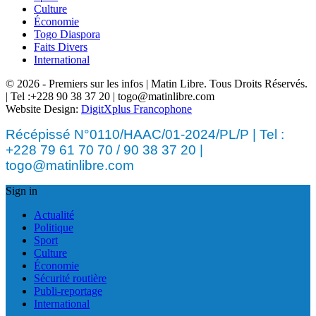
Culture
Économie
Togo Diaspora
Faits Divers
International
© 2026 - Premiers sur les infos | Matin Libre. Tous Droits Réservés.
| Tel :+228 90 38 37 20 | togo@matinlibre.com
Website Design:
DigitXplus Francophone
Récépissé N°0110/HAAC/01-2024/PL/P | Tel :
+228 79 61 70 70 / 90 38 37 20 |
togo@matinlibre.com
Sign in
Actualité
Politique
Sport
Culture
Économie
Sécurité routière
Publi-reportage
International