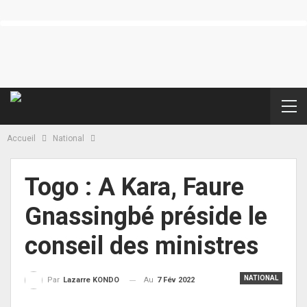
Accueil
National
Togo : A Kara, Faure
Gnassingbé préside le
conseil des ministres
NATIONAL
Au
7 Fév 2022
Par
Lazarre KONDO