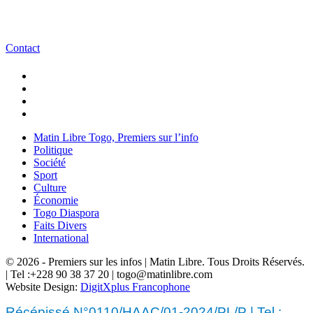
Contact
Matin Libre Togo, Premiers sur l’info
Politique
Société
Sport
Culture
Économie
Togo Diaspora
Faits Divers
International
© 2026 - Premiers sur les infos | Matin Libre. Tous Droits Réservés.
| Tel :+228 90 38 37 20 | togo@matinlibre.com
Website Design:
DigitXplus Francophone
Récépissé N°0110/HAAC/01-2024/PL/P | Tel :