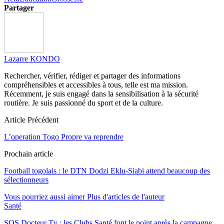
Partager
Lazarre KONDO
Rechercher, vérifier, rédiger et partager des informations
compréhensibles et accessibles à tous, telle est ma mission.
Récemment, je suis engagé dans la sensibilisation à la sécurité
routière. Je suis passionné du sport et de la culture.
Article Précédent
L’operation Togo Propre va reprendre
Prochain article
Football togolais : le DTN Dodzi Eklu-Siabi attend beaucoup des
sélectionneurs
Vous pourriez aussi aimer
Plus d'articles de l'auteur
Santé
SOS Docteur Tv : les Clubs Santé font le point après la campagne