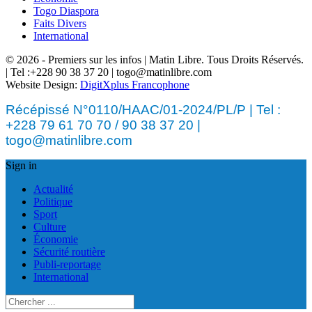
Togo Diaspora
Faits Divers
International
© 2026 - Premiers sur les infos | Matin Libre. Tous Droits Réservés.
| Tel :+228 90 38 37 20 | togo@matinlibre.com
Website Design:
DigitXplus Francophone
Récépissé N°0110/HAAC/01-2024/PL/P | Tel :
+228 79 61 70 70 / 90 38 37 20 |
togo@matinlibre.com
Sign in
Actualité
Politique
Sport
Culture
Économie
Sécurité routière
Publi-reportage
International