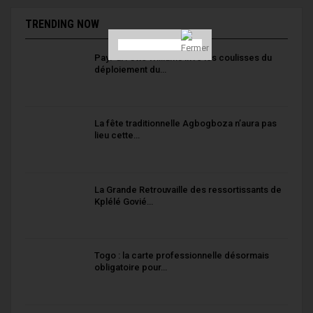
TRENDING NOW
PayPal : Otto Williams livre les coulisses du
déploiement du…
La fête traditionnelle Agbogboza n’aura pas
lieu cette…
La Grande Retrouvaille des ressortissants de
Kplélé Govié…
Togo : la carte professionnelle désormais
obligatoire pour…