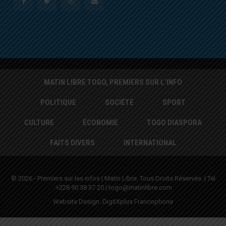
MATIN LIBRE TOGO, PREMIERS SUR L’INFO
POLITIQUE
SOCIÉTÉ
SPORT
CULTURE
ÉCONOMIE
TOGO DIASPORA
FAITS DIVERS
INTERNATIONAL
© 2026 - Premiers sur les infos | Matin Libre. Tous Droits Réservés. | Tel
:+228 90 38 37 20 | togo@matinlibre.com
Website Design:
DigitXplus Francophone