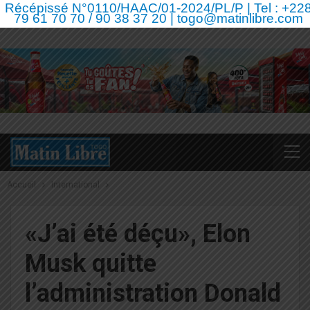
Récépissé N°0110/HAAC/01-2024/PL/P | Tel : +22
79 61 70 70 / 90 38 37 20 | togo@matinlibre.com
Accueil
International
«J’ai été déçu», Elon
Musk quitte
l’administration Donald