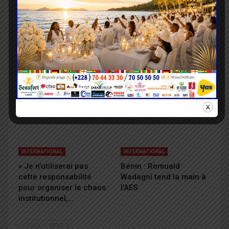
INTERNATIONAL
INTERNATIONAL
France : Interdiction des
Romuald Wadagni
réseaux sociaux pour
poursuit sa diplomatie
les moins de 15 ans
régionale
INTERNATIONAL
INTERNATIONAL
« Je n’utiliserai pas
Bénin : Romuald
cette responsabilité
Wadagni tend la main à
pour organiser le chaos
l’AES
institutionnel,…
PREV
NEXT