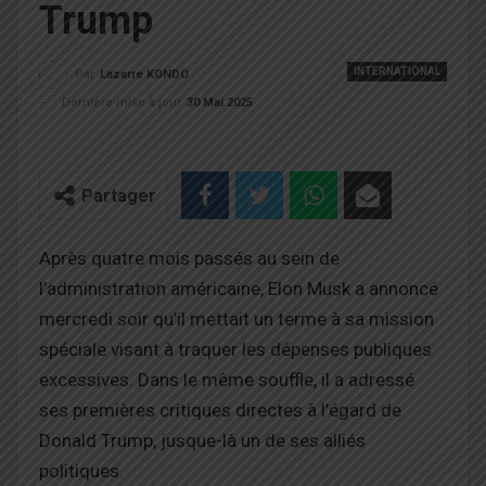
Trump
INTERNATIONAL
Par
Lazarre KONDO
Dernière mise à jour
30 Mai 2025
Partager
Après quatre mois passés au sein de
l’administration américaine, Elon Musk a annoncé
mercredi soir qu’il mettait un terme à sa mission
spéciale visant à traquer les dépenses publiques
excessives. Dans le même souffle, il a adressé
ses premières critiques directes à l’égard de
Donald Trump, jusque-là un de ses alliés
politiques.