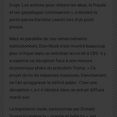
Doge. Les actions pour réduire les abus, la fraude
et les gaspillages continueront », a déclaré la
porte-parole Karoline Leavitt lors d’un point
presse.
Mais en parallèle de ces remerciements
institutionnels, Elon Musk s’est montré beaucoup
plus critique dans un entretien accordé à CBS. Il y
a exprimé sa déception face à une mesure
économique phare du président Trump. « Ce
projet de loi de dépenses massives, franchement,
ne fait qu’aggraver le déficit public. C’est une
déception », a-t-il déclaré dans un extrait diffusé
mardi soir.
La législation visée, surnommée par Donald
Trump lui-même la « grande et belle loi », est