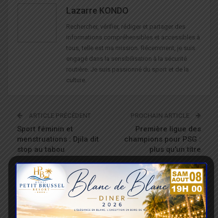
Lazarre KONDO
Rechercher, vérifier, rédiger et partager des
informations compréhensibles et accessibles à
tous, telle est ma mission. Récemment, je suis
engagé dans la sensibilisation à la sécurité
routière. Je suis passionné du sport et de la
culture.
ARTICLE PRÉCÉDENT
PROCHAIN ARTICLE
Sport féminin et
Première ligue des
menstruations : Djila dit
champions pour PSG :
stop au tabou
plus qu’un titre
VOUS POURRIEZ AUSSI AIMER
Tout Le Texte