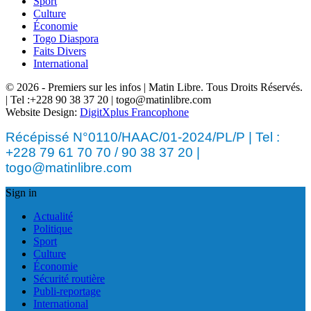
Sport
Culture
Économie
Togo Diaspora
Faits Divers
International
© 2026 - Premiers sur les infos | Matin Libre. Tous Droits Réservés.
| Tel :+228 90 38 37 20 | togo@matinlibre.com
Website Design:
DigitXplus Francophone
Récépissé N°0110/HAAC/01-2024/PL/P | Tel :
+228 79 61 70 70 / 90 38 37 20 |
togo@matinlibre.com
Sign in
Actualité
Politique
Sport
Culture
Économie
Sécurité routière
Publi-reportage
International