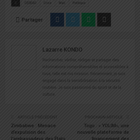
CEDEAO
Crise
Mali
Politique
Partager
Lazarre KONDO
Rechercher, vérifier, rédiger et partager des
informations compréhensibles et accessibles à
tous, telle est ma mission. Récemment, je suis
engagé dans la sensibilisation à la sécurité
routière. Je suis passionné du sport et de la
culture.
ARTICLE PRÉCÉDENT
PROCHAIN ARTICLE
Zimbabwe : Menace
Togo : « YOLIM», une
d’expulsion des
nouvelle plateforme de
l’ambassadeur des États
financement des