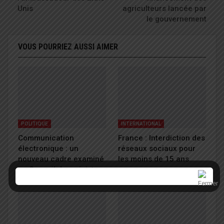
Unis
agriculteurs lancée par
le gouvernement
VOUS POURRIEZ AUSSI AIMER
POLITIQUE
INTERNATIONAL
Communication
France : Interdiction des
électronique : un
réseaux sociaux pour
nouveau cadre examiné
les moins de 15 ans
en Conseil des ministres