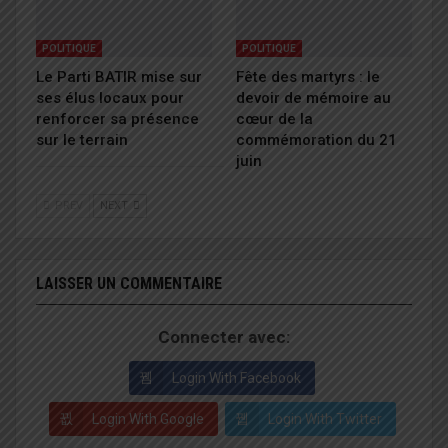
POLITIQUE
POLITIQUE
Le Parti BATIR mise sur
Fête des martyrs : le
ses élus locaux pour
devoir de mémoire au
renforcer sa présence
cœur de la
sur le terrain
commémoration du 21
juin
PREV
NEXT
LAISSER UN COMMENTAIRE
Connecter avec:
Login With Facebook
Login With Google
Login With Twitter