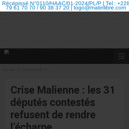
Récépissé N°0110/HAAC/01-2024/PL/P | Tel : +22
79 61 70 70 / 90 38 37 20 | togo@matinlibre.com
Accueil
International
Crise Malienne : les 31
députés contestés
refusent de rendre
l’écharpe