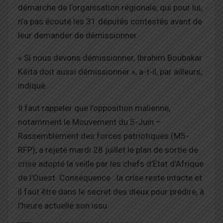
démarche de l’organisation régionale, qui pour lui,
n’a pas écouté les 31 députés contestés avant de
leur demander de démissionner.
« Si nous devons démissionner, Ibrahim Boubakar
Kéïta doit aussi démissionner », a-t-il, par ailleurs,
indiqué.
Il faut rappeler que l’opposition malienne,
notamment le Mouvement du 5-Juin –
Rassemblement des forces patriotiques (M5-
RFP), a rejeté mardi 28 juillet le plan de sortie de
crise adopté la veille par les chefs d’État d’Afrique
de l’Ouest. Conséquence : la crise reste intacte et
il faut être dans le secret des dieux pour prédire, à
l’heure actuelle son issu.