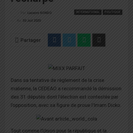
INTERNATIONAL
POLITIQUE
Par
Lazarre KONDO
Au
30 Juil 2020
Partager
Dans sa tentative de règlement de la crise
malienne, la CEDEAO a recommandé la démission
des 31 députés dont l’élection est contestée par
l’opposition, avec sa figure de proue l’Imam Dicko.
Tout comme l’Union pour la république et la