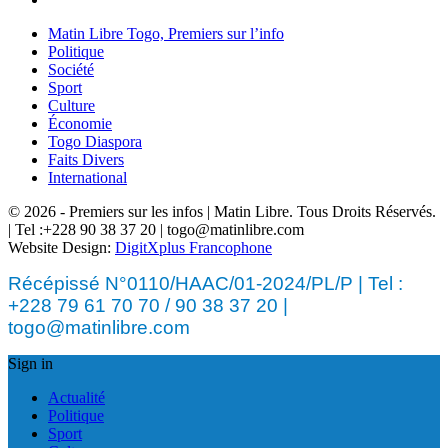
Matin Libre Togo, Premiers sur l’info
Politique
Société
Sport
Culture
Économie
Togo Diaspora
Faits Divers
International
© 2026 - Premiers sur les infos | Matin Libre. Tous Droits Réservés.
| Tel :+228 90 38 37 20 | togo@matinlibre.com
Website Design:
DigitXplus Francophone
Récépissé N°0110/HAAC/01-2024/PL/P | Tel :
+228 79 61 70 70 / 90 38 37 20 |
togo@matinlibre.com
Sign in
Actualité
Politique
Sport