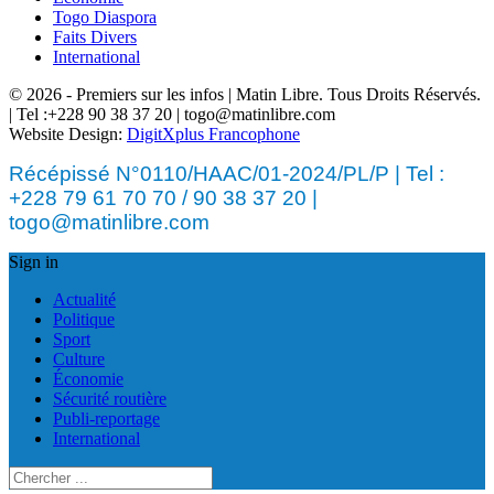
Togo Diaspora
Faits Divers
International
© 2026 - Premiers sur les infos | Matin Libre. Tous Droits Réservés.
| Tel :+228 90 38 37 20 | togo@matinlibre.com
Website Design:
DigitXplus Francophone
Récépissé N°0110/HAAC/01-2024/PL/P | Tel :
+228 79 61 70 70 / 90 38 37 20 |
togo@matinlibre.com
Sign in
Actualité
Politique
Sport
Culture
Économie
Sécurité routière
Publi-reportage
International