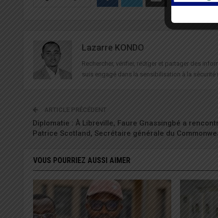
Lazarre KONDO
Rechercher, vérifier, rédiger et partager des in
suis engagé dans la sensibilisation à la sécurité 
ARTICLE PRÉCÉDENT
Diplomatie : À Libreville, Faure Gnassingbé a rencont
Patrice Scotland, Secrétaire générale du Commonwe
VOUS POURRIEZ AUSSI AIMER