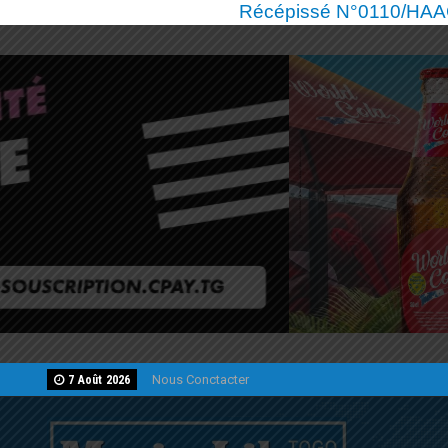
Récépissé N°0110/HAAC/
Nous Conctacter
7 Août 2026