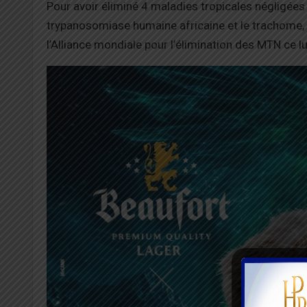
Pour avoir éliminé 4 maladies tropicales négligées
trypanosomiase humaine africaine et le trachome, l
l’Alliance mondiale pour l’élimination des MTN ce lu