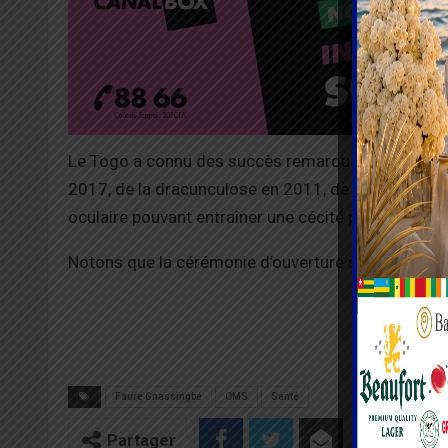
Le Togo a connu des succès remarquables ces derni
2017, de la dracunculose en 2011, de la trypanoso
oculaire pouvant entraîner une cécité permanente, 
Notons que la cérémonie d’ouverture sera présidée 
Faure Gnassingbé
OMS
Santé
Partager