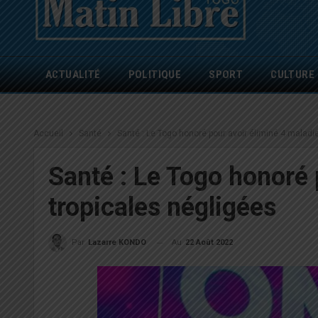
ACTUALITÉ
POLITIQUE
SPORT
CULTURE
Accueil
Santé
Santé : Le Togo honoré pour avoir éliminé 4 maladi
Santé : Le Togo honoré 
tropicales négligées
Au
22 Août 2022
Par
Lazarre KONDO