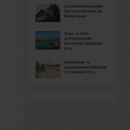
La Grande Retrouvaille
des ressortissants de
Kplélé Govié…
Togo : la carte
professionnelle
désormais obligatoire
pour…
Inondations : le
gouvernement débloque
1,14 milliard FCFA…