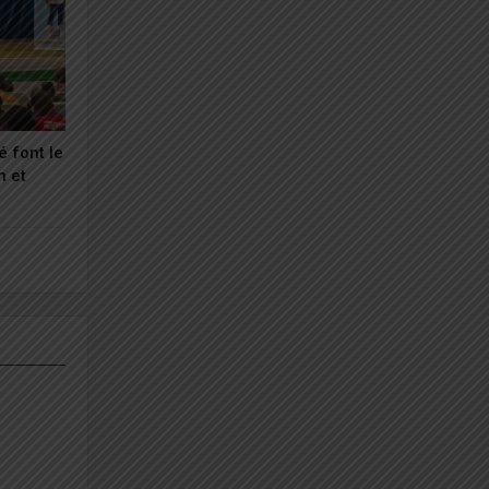
é font le
n et