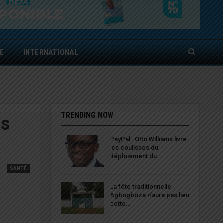
E
INTERNATIONAL
TRENDING NOW
es
PayPal : Otto Williams livre
les coulisses du
déploiement du…
SANTÉ
La fête traditionnelle
Agbogboza n’aura pas lieu
cette…