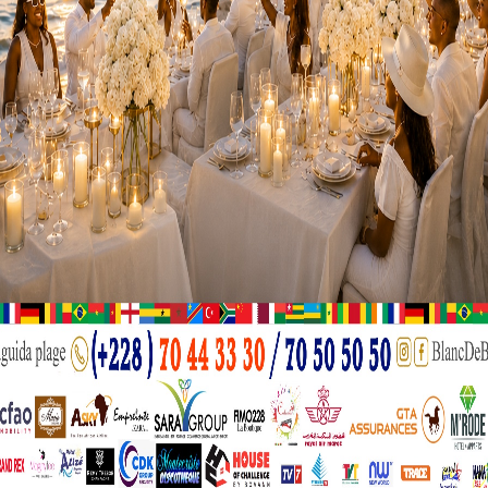
ères années avec l’élimination de la filariose lymphatique 
miase humaine africaine en 2020. Aussi, le trachome, malad
n’est officiellement plus un problème de santé publique au T
par le chef de l’État Faure Gnassingbé.
Lazarr