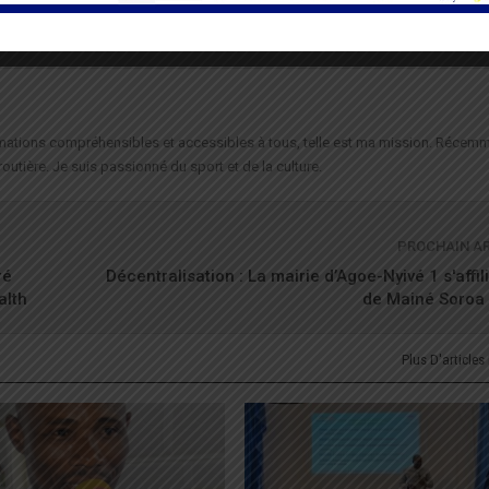
formations compréhensibles et accessibles à tous, telle est ma mission. Récemm
routière. Je suis passionné du sport et de la culture.
PROCHAIN A
ré
Décentralisation : La mairie d’Agoe-Nyivé 1 s'affil
alth
de Mainé Soroa 
Plus D'articles