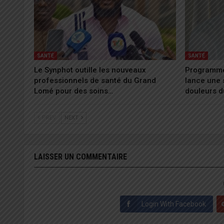
SANTÉ
SANTÉ
Le Synphot outille les nouveaux
Programme
professionnels de santé du Grand
lance une 
Lomé pour des soins…
douleurs 
PREV
NEXT
LAISSER UN COMMENTAIRE
Login With Facebook