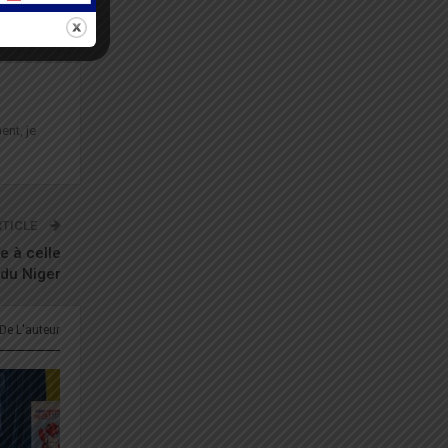
ent, je
RTICLE
ie à celle
du Niger
 De L'auteur