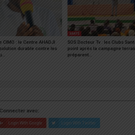
SANTÉ
 CIMO : le Centre AHADJI
SOS Docteur Tv : les Clubs Sant
solution durable contre les
point après la campagne terrai
du…
préparent…
Connecter avec:
Login With Google
Login With Twitter