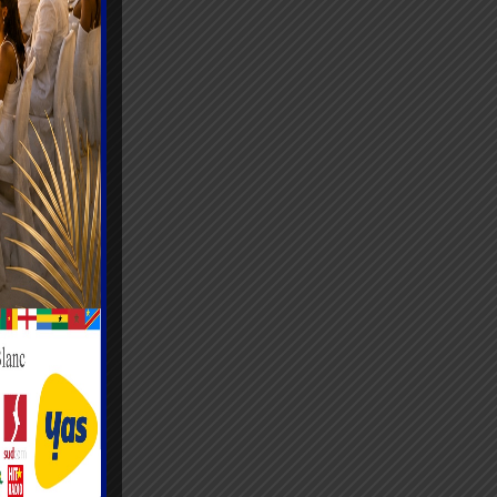
en
ie
ogo.
e KONDO