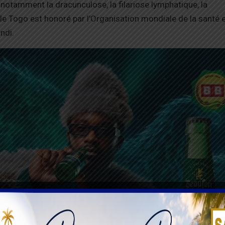
 notamment la dracunculose, la filariose lymphatique, la
e Togo est honoré par l’Organisation mondiale de la santé 
ndi.