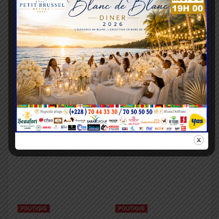
VOUS POURRIEZ AUSSI AIMER
Tout Le Texte
POLITIQUE
POLITIQUE
Communication
Le Parti BATIR mise sur
électronique : un
ses élus locaux pour
nouveau cadre examiné
renforcer sa présence
en Conseil des ministres
sur le terrain
POLITIQUE
POLITIQUE