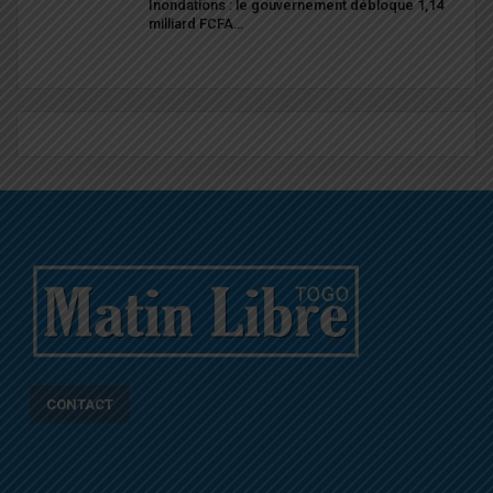
Inondations : le gouvernement débloque 1,14
milliard FCFA…
CONTACT