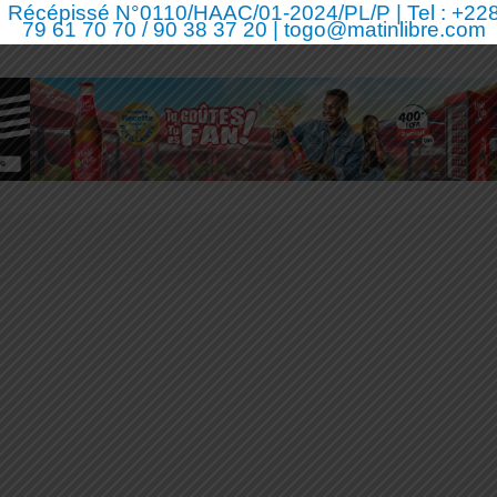
Récépissé N°0110/HAAC/01-2024/PL/P | Tel : +22
79 61 70 70 / 90 38 37 20 | togo@matinlibre.com