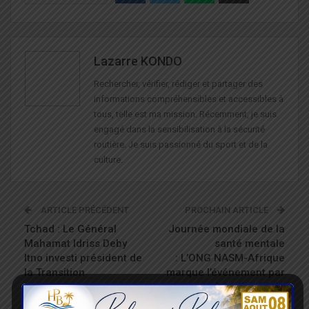
Lazarre KONDO
Rechercher, vérifier, rédiger et partager des
informations compréhensibles et accessibles à
tous, telle est ma mission. Récemment, je suis
engagé dans la sensibilisation à la sécurité
routière. Je suis passionné du sport et de la
culture.
ARTICLE PRÉCÉDENT
PROCHAIN ARTICLE
Tchad : Le Général
Journée mondiale de la
Mahamat Idriss Deby
santé mentale
Itno investi président de
: L’ONG NASM-Afrique
la Transition
marque l’événement par
une série d’activités