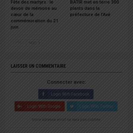
Fête des martyrs : le
BATIR met en terre 300
devoir de mémoire au
plants dans la
cœur de la
préfecture de l’Avé
commémoration du 21
juin
PREV
NEXT
LAISSER UN COMMENTAIRE
Connecter avec:
Login With Facebook
Login With Google
Login With Twitter
Votre adresse email ne sera pas publiée.