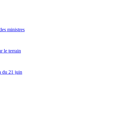
es ministres
 le terrain
 du 21 juin