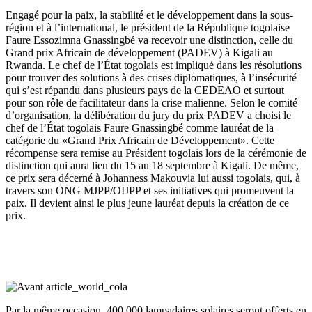
Engagé pour la paix, la stabilité et le développement dans la sous-
région et à l’international, le président de la République togolaise
Faure Essozimna Gnassingbé va recevoir une distinction, celle du
Grand prix Africain de développement (PADEV) à Kigali au
Rwanda. Le chef de l’État togolais est impliqué dans les résolutions
pour trouver des solutions à des crises diplomatiques, à l’insécurité
qui s’est répandu dans plusieurs pays de la CEDEAO et surtout
pour son rôle de facilitateur dans la crise malienne. Selon le comité
d’organisation, la délibération du jury du prix PADEV a choisi le
chef de l’État togolais Faure Gnassingbé comme lauréat de la
catégorie du «Grand Prix Africain de Développement». Cette
récompense sera remise au Président togolais lors de la cérémonie de
distinction qui aura lieu du 15 au 18 septembre à Kigali. De même,
ce prix sera décerné à Johanness Makouvia lui aussi togolais, qui, à
travers son ONG MJPP/OIJPP et ses initiatives qui promeuvent la
paix. Il devient ainsi le plus jeune lauréat depuis la création de ce
prix.
Par la même occasion, 400 000 lampadaires solaires seront offerts en