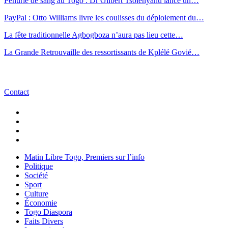
Pénurie de sang au Togo : Dr Gilbert Tsolenyanu lance un…
PayPal : Otto Williams livre les coulisses du déploiement du…
La fête traditionnelle Agbogboza n’aura pas lieu cette…
La Grande Retrouvaille des ressortissants de Kplélé Govié…
Contact
Matin Libre Togo, Premiers sur l’info
Politique
Société
Sport
Culture
Économie
Togo Diaspora
Faits Divers