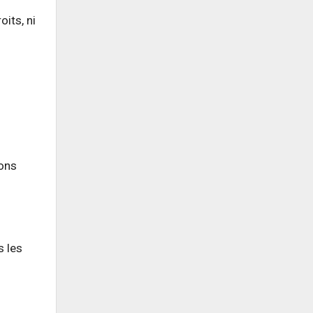
oits, ni
ions
s les