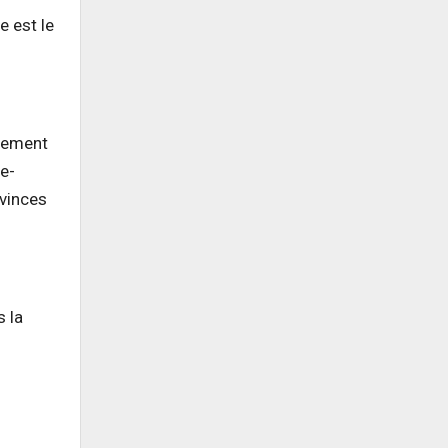
e est le
rgement
e-
ovinces
s la