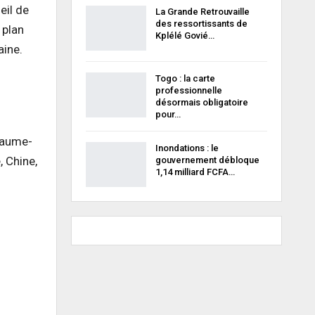
eil de
La Grande Retrouvaille
des ressortissants de
 plan
Kplélé Govié…
aine.
Togo : la carte
professionnelle
désormais obligatoire
pour…
oyaume-
Inondations : le
 Chine,
gouvernement débloque
1,14 milliard FCFA…