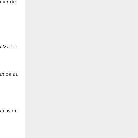
sier de
u Maroc.
lution du
un avant