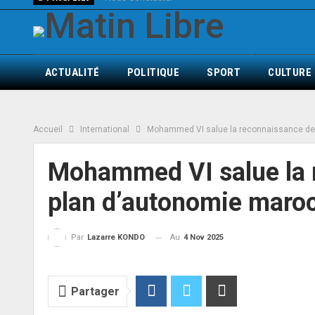
ACTUALITÉ
POLITIQUE
SPORT
CULTURE
Accueil
International
Mohammed VI salue la reconnaissance de 
Mohammed VI salue la 
plan d’autonomie maro
Au
4 Nov 2025
Par
Lazarre KONDO
Partager