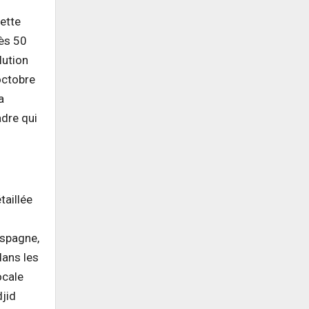
cette
rès 50
lution
 octobre
a
adre qui
taillée
Espagne,
dans les
ocale
djid