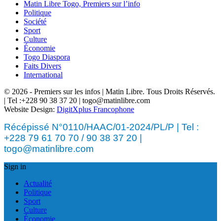
Matin Libre Togo, Premiers sur l’info
Politique
Société
Sport
Culture
Économie
Togo Diaspora
Faits Divers
International
© 2026 - Premiers sur les infos | Matin Libre. Tous Droits Réservés.
| Tel :+228 90 38 37 20 | togo@matinlibre.com
Website Design:
DigitXplus Francophone
Récépissé N°0110/HAAC/01-2024/PL/P | Tel :
+228 79 61 70 70 / 90 38 37 20 |
togo@matinlibre.com
Sign in
Actualité
Politique
Sport
Culture
Économie