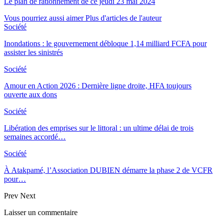
Le plan de rationnement de ce jeudi 23 mai 2024
Vous pourriez aussi aimer
Plus d'articles de l'auteur
Société
Inondations : le gouvernement débloque 1,14 milliard FCFA pour
assister les sinistrés
Société
Amour en Action 2026 : Dernière ligne droite, HFA toujours
ouverte aux dons
Société
Libération des emprises sur le littoral : un ultime délai de trois
semaines accordé…
Société
À Atakpamé, l’Association DUBIEN démarre la phase 2 de VCFR
pour…
Prev
Next
Laisser un commentaire