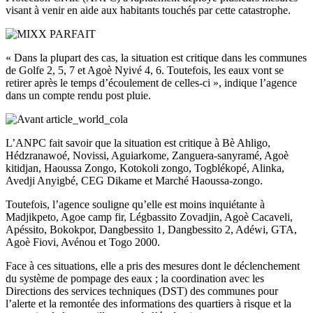
visant à venir en aide aux habitants touchés par cette catastrophe.
« Dans la plupart des cas, la situation est critique dans les communes
de Golfe 2, 5, 7 et Agoè Nyivé 4, 6. Toutefois, les eaux vont se
retirer après le temps d’écoulement de celles-ci », indique l’agence
dans un compte rendu post pluie.
L’ANPC fait savoir que la situation est critique à Bè Ahligo,
Hédzranawoé, Novissi, Aguiarkome, Zanguera-sanyramé, Agoè
kitidjan, Haoussa Zongo, Kotokoli zongo, Togblékopé, Alinka,
Avedji Anyigbé, CEG Dikame et Marché Haoussa-zongo.
Toutefois, l’agence souligne qu’elle est moins inquiétante à
Madjikpeto, Agoe camp fir, Légbassito Zovadjin, Agoè Cacaveli,
Apéssito, Bokokpor, Dangbessito 1, Dangbessito 2, Adéwi, GTA,
Agoè Fiovi, Avénou et Togo 2000.
Face à ces situations, elle a pris des mesures dont le déclenchement
du système de pompage des eaux ; la coordination avec les
Directions des services techniques (DST) des communes pour
l’alerte et la remontée des informations des quartiers à risque et la