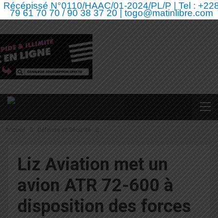
Récépissé N°0110/HAAC/01-2024/PL/P | Tel : +22
79 61 70 70 / 90 38 37 20 | togo@matinlibre.com
Accueil
Défense et Sécurité
Liz Aviation met un
avion ATR 72-600 à
disposition des forces