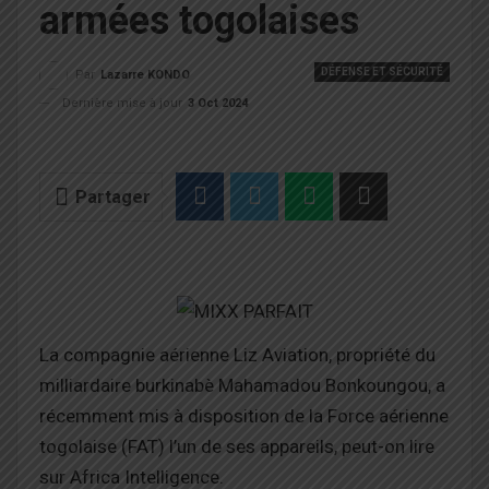
armées togolaises
DÉFENSE ET SÉCURITÉ
Par
Lazarre KONDO
Dernière mise à jour
3 Oct 2024
Partager
La compagnie aérienne Liz Aviation, propriété du
milliardaire burkinabè Mahamadou Bonkoungou, a
récemment mis à disposition de la Force aérienne
togolaise (FAT) l’un de ses appareils, peut-on lire
sur Africa Intelligence.