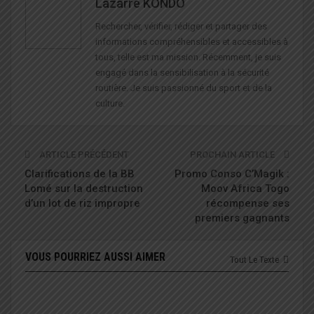
Lazarre KONDO
Rechercher, vérifier, rédiger et partager des
informations compréhensibles et accessibles à
tous, telle est ma mission. Récemment, je suis
engagé dans la sensibilisation à la sécurité
routière. Je suis passionné du sport et de la
culture.
ARTICLE PRÉCÉDENT
PROCHAIN ARTICLE
Clarifications de la BB
Promo Conso C’Magik :
Lomé sur la destruction
Moov Africa Togo
d’un lot de riz impropre
récompense ses
premiers gagnants
VOUS POURRIEZ AUSSI AIMER
Tout Le Texte