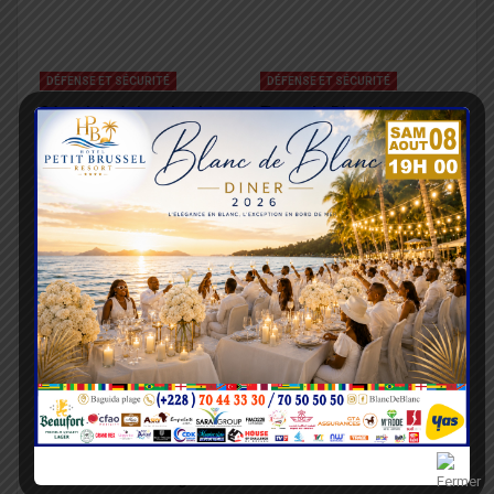
DÉFENSE ET SÉCURITÉ
DÉFENSE ET SÉCURITÉ
Sécurité régionale : la
Togo : la Direction
Cedeao prépare le
centrale du
déploiement de sa force
Commissariat des
militaire
Armées a un nouveau
chef
DÉFENSE ET SÉCURITÉ
DÉFENSE ET SÉCURITÉ
Lutte contre le
Défense et sécurité :
terrorisme : les
Hommages et
dernières instructions
engagements
de Faure Gnassingbé
renouvelés des FAT