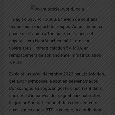
Il s’agit d’un ATR 72-600, un avion de neuf ans
destiné au transport de troupes. Actuellement en
phase de révision à Toulouse, en France, cet
appareil sera bientôt acheminé à Lomé, où il
volera sous l’immatriculation 5V-MDA, en
remplacement de son ancienne immatriculation
XT-LIZ.
Exploité jusqu’en décembre 2023 par Liz Aviation,
cet avion symbolise le soutien de Mahamadou
Bonkoungou au Togo, un geste s’inscrivant dans
une série d’initiatives du magnat burkinabè, dont
le groupe Ebomaf est actif dans des secteurs
aussi variés que le BTP, la banque, la distribution