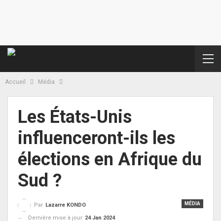
Accueil
Média
Les États-Unis
influenceront-ils les
élections en Afrique du
Sud ?
MÉDIA
Par
Lazarre KONDO
Dernière mise à jour
24 Jan 2024