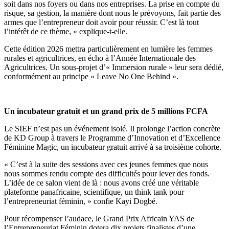
soit dans nos foyers ou dans nos entreprises. La prise en compte du
risque, sa gestion, la manière dont nous le prévoyons, fait partie des
armes que l’entrepreneur doit avoir pour réussir. C’est là tout
l’intérêt de ce thème, » explique-t-elle.
Cette édition 2026 mettra particulièrement en lumière les femmes
rurales et agricultrices, en écho à l’Année Internationale des
Agricultrices. Un sous-projet d’« Immersion rurale » leur sera dédié,
conformément au principe « Leave No One Behind ».
Un incubateur gratuit et un grand prix de 5 millions FCFA
Le SIEF n’est pas un événement isolé. Il prolonge l’action concrète
de KD Group à travers le Programme d’Innovation et d’Excellence
Féminine Magic, un incubateur gratuit arrivé à sa troisième cohorte.
« C’est à la suite des sessions avec ces jeunes femmes que nous
nous sommes rendu compte des difficultés pour lever des fonds.
L’idée de ce salon vient de là : nous avons créé une véritable
plateforme panafricaine, scientifique, un think tank pour
l’entrepreneuriat féminin, » confie Kayi Dogbé.
Pour récompenser l’audace, le Grand Prix Africain YAS de
l’Entrepreneuriat Féminin dotera dix projets finalistes d’une