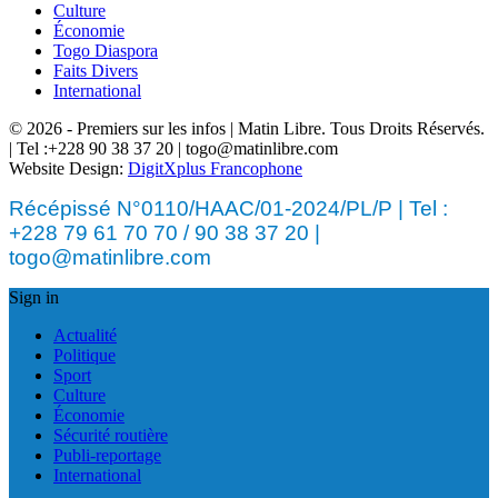
Culture
Économie
Togo Diaspora
Faits Divers
International
© 2026 - Premiers sur les infos | Matin Libre. Tous Droits Réservés.
| Tel :+228 90 38 37 20 | togo@matinlibre.com
Website Design:
DigitXplus Francophone
Récépissé N°0110/HAAC/01-2024/PL/P | Tel :
+228 79 61 70 70 / 90 38 37 20 |
togo@matinlibre.com
Sign in
Actualité
Politique
Sport
Culture
Économie
Sécurité routière
Publi-reportage
International